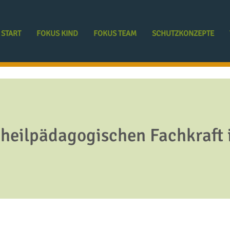
START
FOKUS KIND
FOKUS TEAM
SCHUTZKONZEPTE
r heilpädagogischen Fachkraft