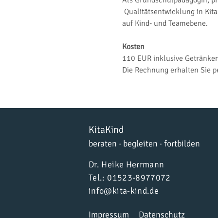
Als Grundschulpädagogin, pro
 Qualitätsentwicklung in Kit
auf Kind- und Teamebene.
Kosten
110 EUR inklusive Getränken
Die Rechnung erhalten Sie p
KitaKind
beraten · begleiten · fortbilden
Dr. Heike Herrmann
​​Tel.: 01523-8977072
info@kita-kind.de
Impressum
Datenschutz