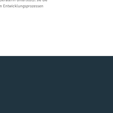
raterin unterstützt sie die 
hen Entwicklungsprozessen 