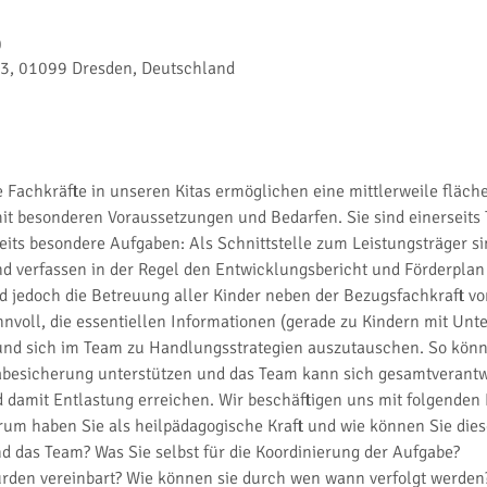
0
 43, 01099 Dresden, Deutschland
e Fachkräfte in unseren Kitas ermöglichen eine mittlerweile flä
t besonderen Voraussetzungen und Bedarfen. Sie sind einerseits T
ts besondere Aufgaben: Als Schnittstelle zum Leistungsträger sind
nd verfassen in der Regel den Entwicklungsbericht und Förderplan 
ird jedoch die Betreuung aller Kinder neben der Bezugsfachkraft v
innvoll, die essentiellen Informationen (gerade zu Kindern mit Unt
 und sich im Team zu Handlungsstrategien auszutauschen. So könne
abesicherung unterstützen und das Team kann sich gesamtverantw
amit Entlastung erreichen. Wir beschäftigen uns mit folgenden 
m haben Sie als heilpädagogische Kraft und wie können Sie diese
d das Team? Was Sie selbst für die Koordinierung der Aufgabe?
rden vereinbart? Wie können sie durch wen wann verfolgt werden