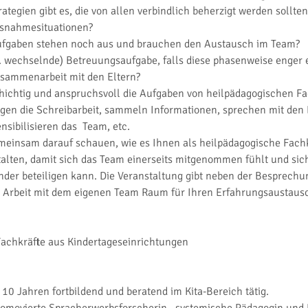
ategien gibt es, die von allen verbindlich beherzigt werden sollten
usnahmesituationen?
fgaben stehen noch aus und brauchen den Austausch im Team?
. wechselnde) Betreuungsaufgabe, falls diese phasenweise enger 
Zusammenarbeit mit den Eltern?
chichtig und anspruchsvoll die Aufgaben von heilpädagogischen Fac
igen die Schreibarbeit, sammeln Informationen, sprechen mit den E
sibilisieren das  Team, etc.
meinsam darauf schauen, wie es Ihnen als heilpädagogische Fachk
stalten, damit sich das Team einerseits mitgenommen fühlt und sich
nder beteiligen kann. Die Veranstaltung gibt neben der Besprechu
 Arbeit mit dem eigenen Team Raum für Ihren Erfahrungsaustaus
Fachkräfte aus Kindertageseinrichtungen
 10 Jahren fortbildend und beratend im Kita-Bereich tätig.