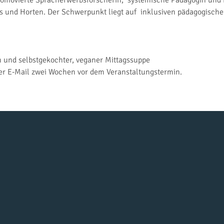
movierte Spracherwerbsforscherin,  systemische Pädagogin und Be
as und Horten. Der Schwerpunkt liegt auf  inklusiven pädagogisc
 und selbstgekochter, veganer Mittagssuppe
er E-Mail zwei Wochen vor dem Veranstaltungstermin.