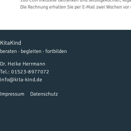
100 EUR inklusive Getränken und selbstgekochter, veg
Die Rechnung erhalten Sie per E-Mail zwei Wochen vor
KitaKind
beraten · begleiten · fortbilden
Dr. Heike Herrmann
​​Tel.: 01523-8977072
info@kita-kind.de
Impressum
Datenschutz