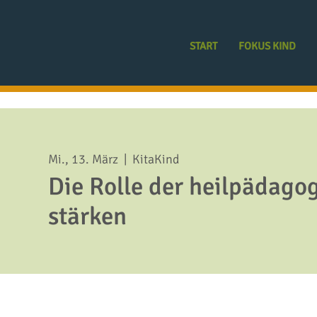
START
FOKUS KIND
Mi., 13. März
  |  
KitaKind
Die Rolle der heilpädago
stärken